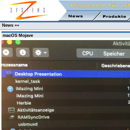
News »»
macOS Mojave