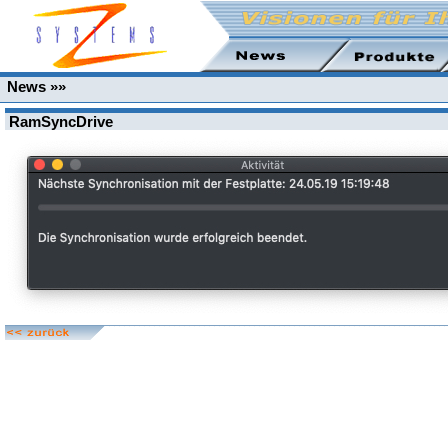
News »»
RamSyncDrive