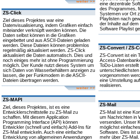
eine dezentrale Soft
des Programmes, fü
ZS-Click
Systemen vor Ort z
Playlisten nach ge
Ziel dieses Projektes war eine
der Inhalte auf dem
Datenvisualisierung, indem Grafiken einfach
Software Playlist ge
miteiander verknüpft werden können. Die
Daten selbst können in die Grafiken
eingebettet und aus ASCII-Dateien geladen
werden. Diese Dateien können problemlos
ZS-Convert / ZS-C
regelmäßig aktualisiert werden. ZS-Click
aktualisiert die Daten automatisch. Dies und
ZS-Convert ist ein 
noch einiges mehr ist ohne Programmierung
Access-Datenbanke
möglich. Der Kunde nutzt dieses System um
ToDo-Listen erstell
sich Daten von Wasserbehältern anzeigen zu
unterschiedlichsten
lassen, die per Funkmodem in die ASCII-
vorgenommen werden
Dateien übertragen werden.
eine Umstellung au
realisieren.
ZS-MAPI
ZS-Mail
Ziel, dieses Projektes, ist es eine
Entwicklerschnittstelle zu ZS-Mail zu
ZS-Mail ist eine K
schaffen. Mit diesem Application
um Nachrichten in
Programming Interface (API) können
versenden. Unser 
Entwickler (schnell und einfach) Add-Ins für
möglichst einfaches
ZS-Mail entwickeln. Auch eine einfache
Software. Dies ist 
Entwicklung von allgemeinen Anwendungen
mehr über ZS-Mail.