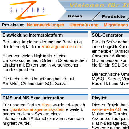
Projekte »»
Neuentwicklungen
Unterstützung
Migrationen
Entwicklung Internetplattform
SQL-Generator
Beratung, Implementierung und Betreuung
Für ein Softwarehau
der Internetplattform
Railcargo-online.com.
einen Logistik Kunde
ein flexibler Tarifre
Einer von vielen Highlights ist eine
Anwender Auftragsd
Umkreissuche nach Orten in 62 eurasischen
GUI anpassen könne
Ländern mit Erkennung in verschiedenen
hierfür ein SQL-Gen
Landessprachen.
Die technische Ums
Die technische Umsetzung basiert auf
MySQL Server, Visua
ASP.Net, C# und dem SQL-Server.
Basic.Net und MyS
DMS und MS-Excel Integration
Playlist
Für unseren Partner
Hays
wurde erfolgreich
Dieses Projekt basi
ein
Qualitätsmanagementsystem
erweitert,
val-u-media AG
. V
nachdem dieses System eines
Multimedia Termina
internationalen Automobilkonzerns wirksam
Arztpraxen aufgeste
migriert wurde.
Flash-Beiträge etc.
Systeme aufgespielt