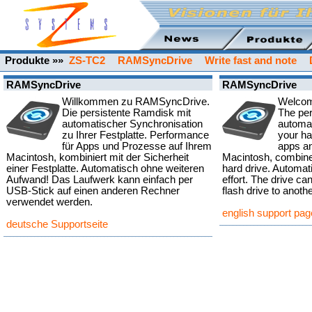
Produkte »»
ZS-TC2
RAMSyncDrive
Write fast and note
RAMSyncDrive
RAMSyncDrive
Willkommen zu RAMSyncDrive.
Welcom
Die persistente Ramdisk mit
The per
automatischer Synchronisation
automat
zu Ihrer Festplatte. Performance
your ha
für Apps und Prozesse auf Ihrem
apps a
Macintosh, kombiniert mit der Sicherheit
Macintosh, combined
einer Festplatte. Automatisch ohne weiteren
hard drive. Automati
Aufwand! Das Laufwerk kann einfach per
effort. The drive c
USB-Stick auf einen anderen Rechner
flash drive to anoth
verwendet werden.
english support pag
deutsche Supportseite